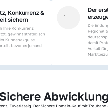
Der ers
z, Konkurrenz & 
erzeug
il sichern 
Die Endung 
 Ihre Konkurrenz 
Regionalit
itzt, gewinnt strategisch 
deutschspr
er Kundenakquise. 
damit Profe
rteil, bevor es jemand 
Vorteil fü
Marktbezu
Sichere Abwicklun
ent. Zuverlässig. Der Sichere Domain-Kauf mit Treuhand-