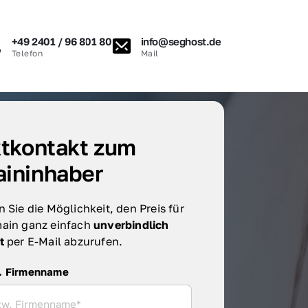
+49 2401 / 96 801 80
info@seghost.de
Telefon
Mail
tkontakt zum 
ininhaber
 Sie die Möglichkeit, den Preis für 
ain ganz einfach 
unverbindlich 
t 
per E-Mail abzurufen.
irmenname
. Firmenname