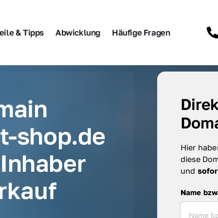
eile & Tipps
Abwicklung
Häufige Fragen
main 
Direk
Doma
t-shop.de 
Hier haben
Inhaber 
diese Dom
und 
sofor
rkauf
Name bzw. F
Name bzw