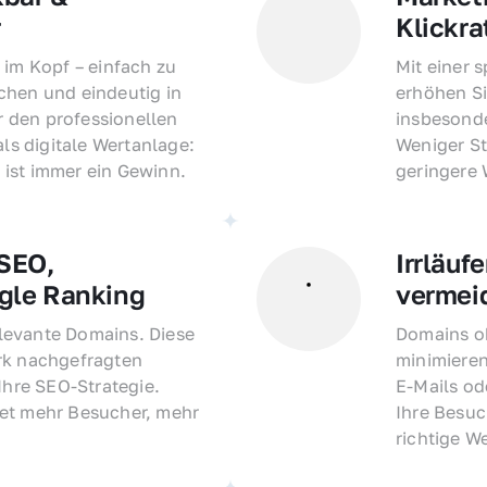
r
Klickra
 im Kopf – einfach zu 
Mit einer 
hen und eindeutig in 
erhöhen Si
den professionellen 
insbesonde
als digitale Wertanlage: 
Weniger St
ist immer ein Gewinn.
geringere
EO, 
Irrläufe
gle Ranking
vermei
evante Domains. Diese 
Domains oh
rk nachgefragten 
minimieren
Ihre SEO-Strategie. 
E-Mails o
et mehr Besucher, mehr 
Ihre Besuc
richtige W