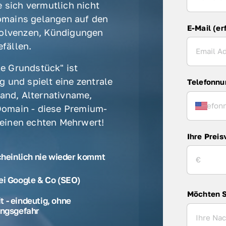
 sich vermutlich nicht 
mains gelangen auf den 
E-Mail (er
olvenzen, Kündigungen 
fällen. 
e Grundstück" ist 
 und spielt eine zentrale 
Telefonn
rand, Alternativname, 
omain - diese Premium-
 einen echten Mehrwert! 
Ihre Preis
cheinlich nie wieder kommt
ei Google & Co (SEO)
Möchten S
 - eindeutig, ohne
ngsgefahr