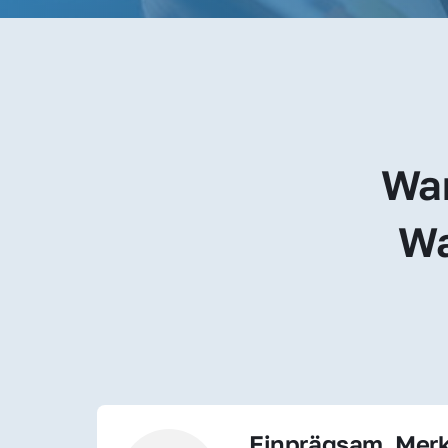
War
Wa
Einprägsam, Merk