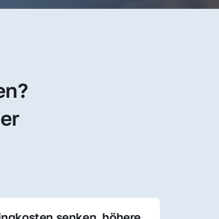
en? 
er 
ingkosten senken, höhere 